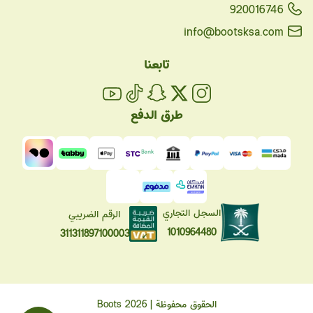
920016746
info@bootsksa.com
تابعنا
طرق الدفع
السجل التجاري
الرقم الضريبي
1010964480
311311897100003
الحقوق محفوظة | 2026
Boots