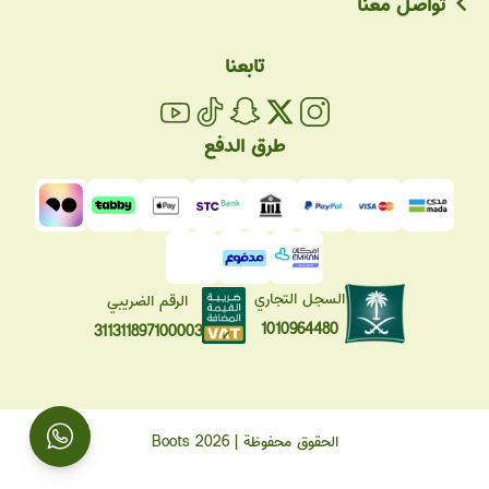
تواصل معنا
تابعنا
طرق الدفع
السجل التجاري
الرقم الضريبي
1010964480
311311897100003
الحقوق محفوظة | 2026
Boots