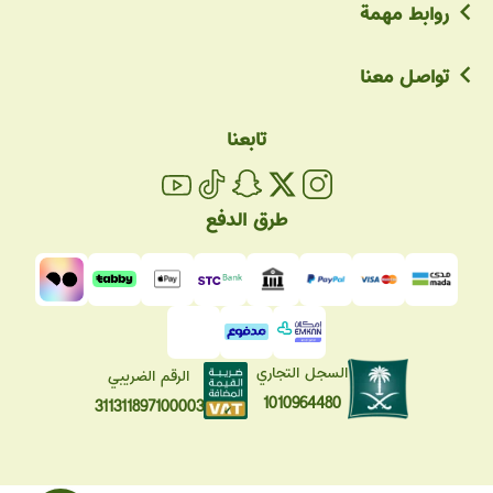
روابط مهمة
تواصل معنا
تابعنا
طرق الدفع
السجل التجاري
الرقم الضريبي
1010964480
311311897100003