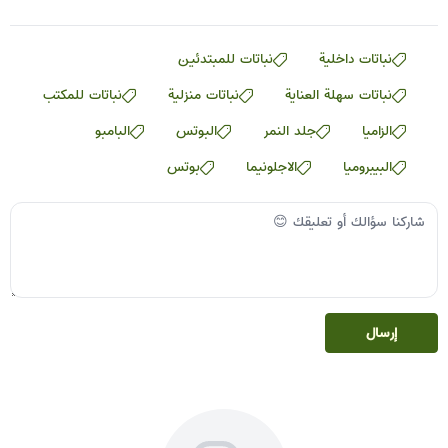
نباتات داخلية
نباتات للمبتدئين
نباتات سهلة العناية
نباتات منزلية
نباتات للمكتب
الزاميا
جلد النمر
البوتس
البامبو
البيبروميا
الاجلونيما
بوتس
إرسال