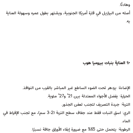
وهادئًا.
أصله من البرازيل في قارة أمريكا الجنوبية، ويشتهر بطول عمره وسهولة العناية
به.
✨ العناية بنبات ببروميا هوب
الإضاءة: يزدهر تحت الضوء الساطع غير المباشر بالقرب من النوافذ.
الحرارة: يفضل الأجواء المعتدلة بين 21° و27° مئوية.
التربة: جيدة التصريف لتجنب تعفن الجذور.
الري: اسقِ النبات فقط عند جفاف سطح التربة (2–3 سم)، مع تجنب الإفراط في
الماء.
الرطوبة: يتحمل حتى 65٪ مع ضرورة إبقاء الأوراق جافة نسبيًا.