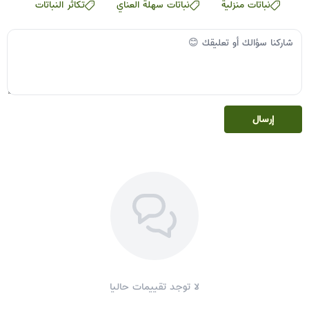
نباتات منزلية
نباتات سهلة العناي
تكاثر النباتات
إرسال
لا توجد تقييمات حاليا