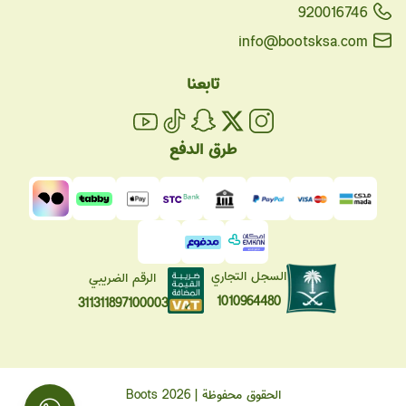
920016746
info@bootsksa.com
تابعنا
طرق الدفع
السجل التجاري
الرقم الضريبي
1010964480
311311897100003
الحقوق محفوظة | 2026
Boots