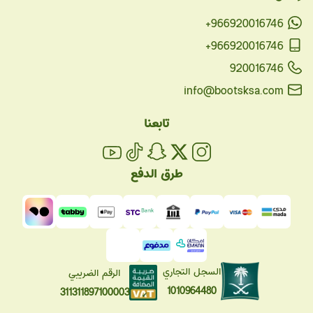
+966920016746
+966920016746
920016746
info@bootsksa.com
تابعنا
طرق الدفع
السجل التجاري
الرقم الضريبي
1010964480
311311897100003