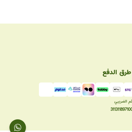
طرق الدفع
قم الضريبي
31131189710