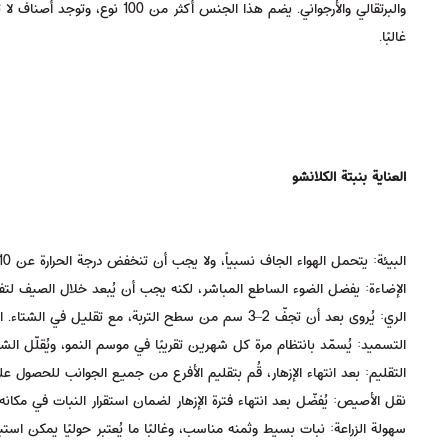
غالبًا.
العناية بنبتة الكلانشو
البيئة: يتحمل الهواء الجاف نسبياً، ولا يجب أن تنخفض درجة الحرارة عن 10 °C داخل البيوت.
الإضاءة: يفضل الضوء الساطع المباشر، لكنه يجب أن يُبعد خلال الصيف لتفاد
الري: يُروى بعد أن تجفّ 2–3 سم من سطح التربة، مع تقليل في الشتاء. القيادة لهذا الجفاف تحمي من التعفن .
التسميد: يُسمّد بانتظام مرة كل شهرين تقريبًا في موسم النمو، ويُقلّل الشت
التقليم: بعد انتهاء الإزهار، قُم بتقليم الأفرع من جميع الجوانب للحصول ع
نقل الأصيص: يُفضّل بعد انتهاء فترة الإزهار لضمان استقرار النبات في مكانه 
سهولة الزراعة: نبات بسيط وثمنه مناسب، وغالبًا ما يُعتبر حوليًا يمكن استبد