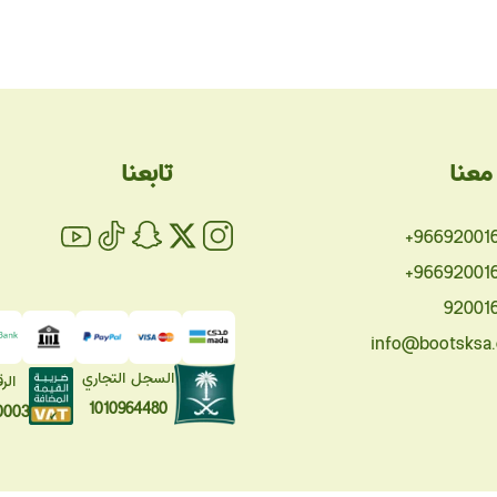
معنا
تابعنا
+96692001
+96692001
92001
info@bootsksa
السجل التجاري
الر
1010964480
0003