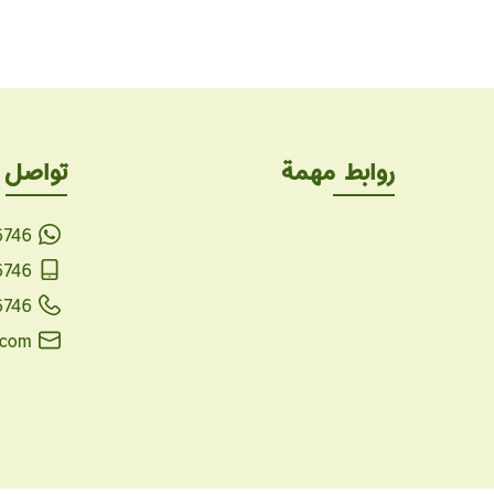
روابط مهمة
تواصل 
6746
6746
6746
.com