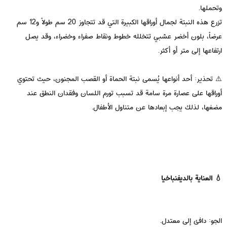
وتحملها.
تزرع هذه النبتة لجمال أوراقها الكبيرة التي قد تتجاوز 20 سم طولاً و12 سم
عرضاً، بلون أخضر عشبي تتخلله خطوط ونقاط صفراء وخضراء، وقد يصل
ارتفاعها إلى متر أو أكثر.
⚠️ تحذير: أحد أنواعها يُسمى نبتة الحماة أو القصب المجنون، حيث تحتوي
أوراقها على عصارة مرة سامة قد تسبب تورم اللسان وفقدان النطق عند
مضغها، لذلك يجب إبعادها عن متناول الأطفال.
💧 العناية بالديفنباخيا
الجو: دافئ إلى معتدل.