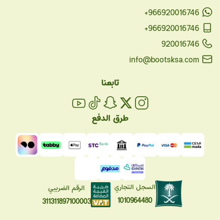
+966920016746
+966920016746
920016746
info@bootsksa.com
تابعنا
طرق الدفع
السجل التجاري
الرقم الضريبي
1010964480
311311897100003